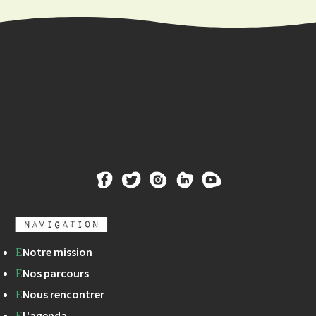
Navigation
Notre mission
E
Nos parcours
E
Nous rencontrer
E
L'agenda
E